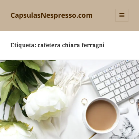
CapsulasNespresso.com
MENÚ
Y
WIDGETS
Etiqueta:
cafetera chiara ferragni